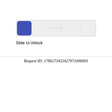
首页
足球
篮球
综合
直播
回放
2026世界杯
视频回放
锋，我把他改造成中锋
签约至2032年+工资提升
队合练